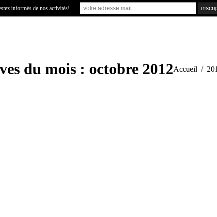
stez informés de nos activités!
ves du mois :
octobre 2012
Vous êtes ici :
Accueil
20