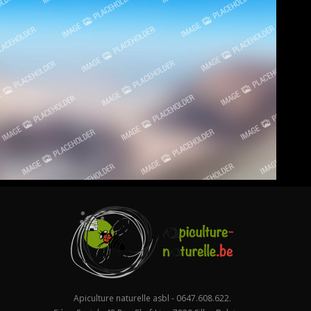
Apiculture naturelle asbl - 0647.608.622.