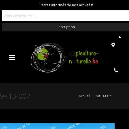
Restez informés de nos activités!
▲
9×13-007
Vous êtes ici :
Accueil
9×13-007