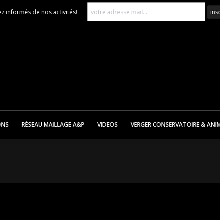
z informés de nos activités!
ACCUEIL
FORMATIONS
RÉSEAU MAILLAGE A&P
V
ONS
RÉSEAU MAILLAGE A&P
VIDEOS
VERGER CONSERVATOIRE & ANI