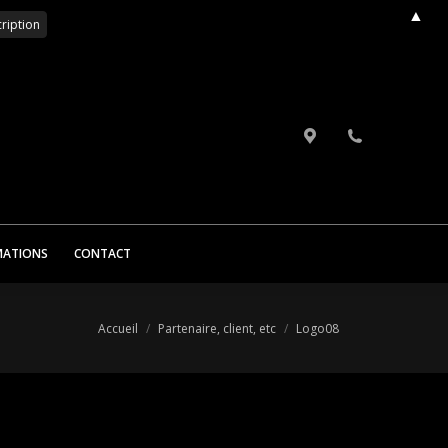
▲
IDEOS
VERGER CONSERVATOIRE & ANIMATIONS
CONTACT
MATIONS
CONTACT
Vous êtes ici :
Accueil
Partenaire, client, etc
Logo08