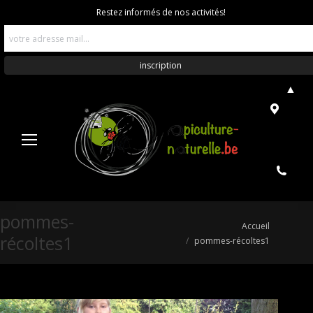
Restez informés de nos activités!
▲
pommes-
Vous êtes ici :
Accueil
récoltes1
pommes-récoltes1