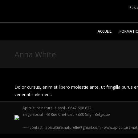
Reste
ACCUEIL
FORMATI
Anna White
Dolor cursus, enim et libero molestie ante, ut fringilla purus 
venenatis element.
Apiculture naturelle asbl - 0647.608.622.
Siège Social : 43 Rue Chef-Lieu 7830 Silly - Belgique
----- contact :
apiculture.naturelle@gmail.com
-
www.apiculture-nat