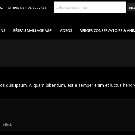
z informés de nos activités!
ONS
RÉSEAU MAILLAGE A&P
VIDEOS
VERGER CONSERVATOIRE & ANI
eros quis ipsum. Aliquam bibendum, est a semper enim et luctus hendre 
urelle.be
-----