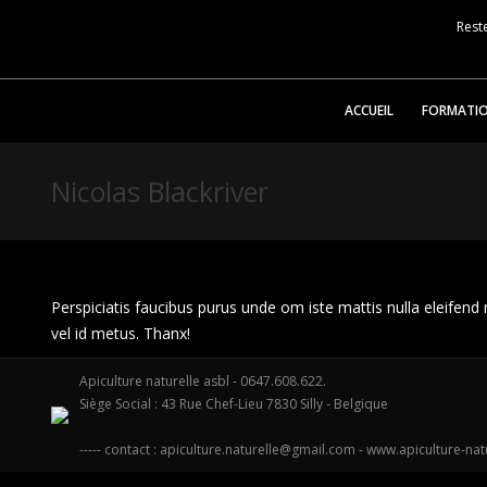
Reste
ACCUEIL
FORMATI
Nicolas Blackriver
Perspiciatis faucibus purus unde om iste mattis nulla eleifend m
vel id metus. Thanx!
Apiculture naturelle asbl - 0647.608.622.
Siège Social : 43 Rue Chef-Lieu 7830 Silly - Belgique
----- contact :
apiculture.naturelle@gmail.com
-
www.apiculture-nat