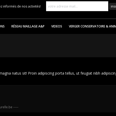
z informés de nos activités!
ONS
RÉSEAU MAILLAGE A&P
VIDEOS
VERGER CONSERVATOIRE & ANI
agna natus sit! Proin adipiscing porta tellus, ut feugiat nibh adipisci
urelle.be
-----