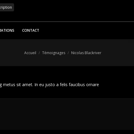
MATIONS
CONTACT
Vous êtes ici :
Accueil
Témoignages
Nicolas Blackriver
ng metus sit amet. In eu justo a felis faucibus ornare