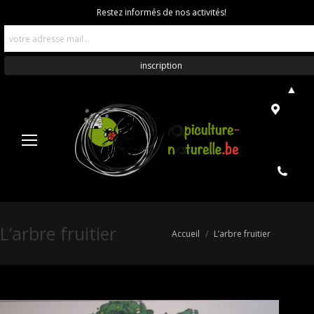
Restez informés de nos activités!
▲
L’arbre fruitier
Vous êtes ici :
Accueil
L’arbre fruitier