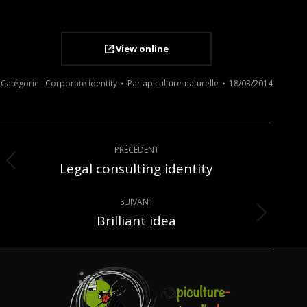
View online
Catégorie :
Corporate identity
Par
apiculture-naturelle
18/03/2014
Navigation
PRÉCÉDENT
de
Legal consulting identity
Onglet
précédent
commentaire
SUIVANT
Brilliant idea
Projets
similaires