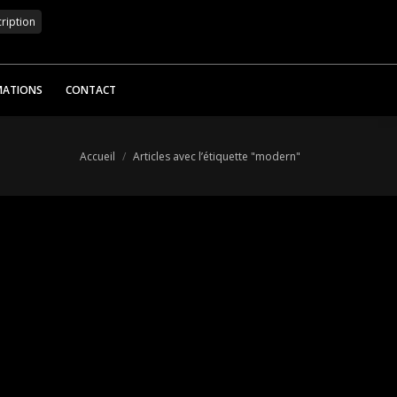
MATIONS
CONTACT
Vous êtes ici :
Accueil
Articles avec l’étiquette "modern"