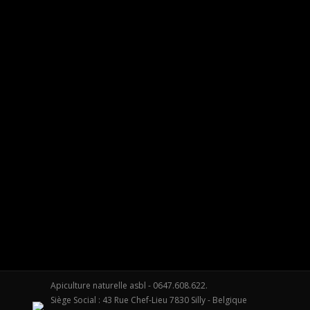
Modern yoga
Photography
Par
apiculture-naturelle
02/05/2011
2 Commen
Vivamus aliquam dictum lacus quis tincidunt. Phasellus rh
Apiculture naturelle asbl - 0647.608.622.
Siège Social : 43 Rue Chef-Lieu 7830 Silly - Belgique