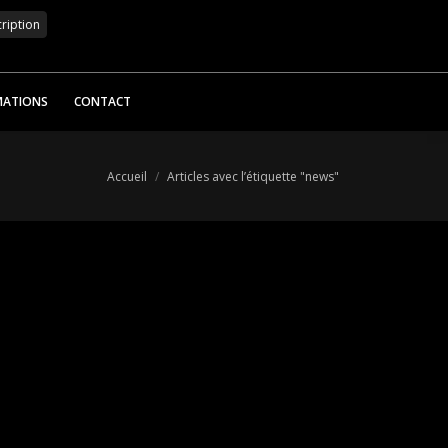
MATIONS
CONTACT
Vous êtes ici :
Accueil
Articles avec l’étiquette "news"