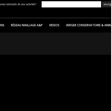
estez informés de nos activités!
ONS
RÉSEAU MAILLAGE A&P
VIDEOS
VERGER CONSERVATOIRE & ANI