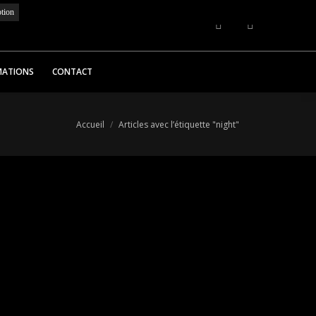
MATIONS
CONTACT
Vous êtes ici :
Accueil
Articles avec l’étiquette "night"