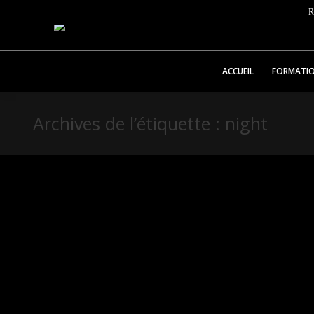
R
ACCUEIL
FORMATI
Archives de l’étiquette :
night