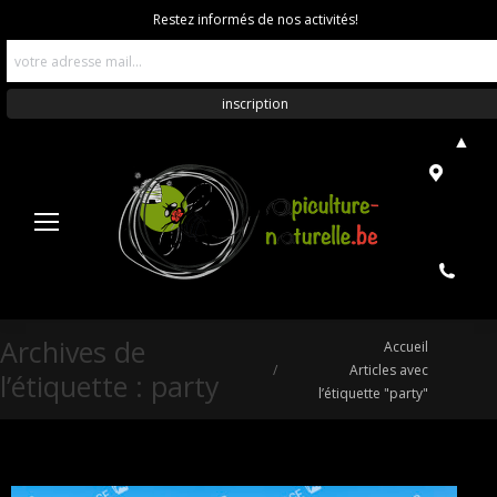
Restez informés de nos activités!
▲
Archives de
Vous êtes ici :
Accueil
Articles avec
l’étiquette :
party
l’étiquette "party"