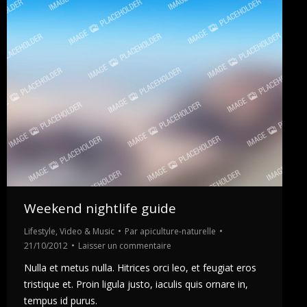
Weekend nightlife guide
Lifestyle
,
Video & Music
Par
apiculture-naturelle
21/10/2012
Laisser un commentaire
Nulla et metus nulla. Hitrices orci leo, et feugiat eros
tristique et. Proin ligula justo, iaculis quis ornare in,
tempus id purus.