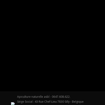
Corporate identity design
Design
Par
apiculture-naturelle
30/04/2013
5 Commentaires
Vestibulum et metus nulla. Hitrices orci leo, et feugiat eros 
Apiculture naturelle asbl - 0647.608.622.
Siège Social : 43 Rue Chef-Lieu 7830 Silly - Belgique