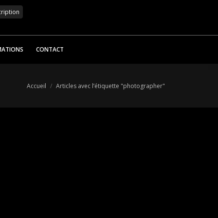
MATIONS
CONTACT
Vous êtes ici :
Accueil
Articles avec l’étiquette "photographer"