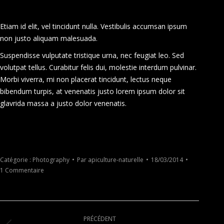
Etiam id elit, vel tincidunt nulla. Vestibulis accumsan ipsum
non justo aliquam malesuada.
Suspendisse vulputate tristique urna, nec feugiat leo. Sed
volutpat tellus. Curabitur felis dui, molestie interdum pulvinar.
Morbi viverra, mi non placerat tincidunt, lectus neque
bibendum turpis, at venenatis justo lorem ipsum dolor sit
glavrida massa a justo dolor venenatis.
Catégorie :
Photography
Par
apiculture-naturelle
18/03/2014
1 Commentaire
Navigation
PRÉCÉDENT