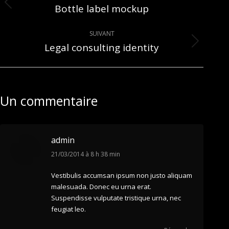
de
Bottle label mockup
Onglet
précédent
commentaire
SUIVANT
Legal consulting identity
Projets
similaires
Un commentaire
admin
dit
21/03/2014 à 8 h 38 min
:
Vestibulis accumsan ipsum non justo aliquam
malesuada. Donec eu urna erat.
Suspendisse vulputate tristique urna, nec
feugiat leo.