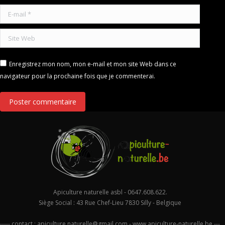
E-mail *
Site Web
Enregistrez mon nom, mon e-mail et mon site Web dans ce
navigateur pour la prochaine fois que je commenterai.
Poster commentaire
Apiculture naturelle asbl - 0647.608.622.
Siège Social : 43 Rue Chef-Lieu 7830 Silly - Belgique
----- contact :
apiculture.naturelle@gmail.com
-
www.apiculture-naturelle.be
---