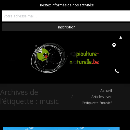
Restez informés de nos activités!
▲
Archives de
Vous êtes ici :
Accueil
Articles avec
l’étiquette :
music
l’étiquette "music"