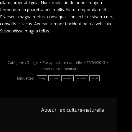
ullamcorper at ligula. Nunc molestie dolor nec magna
fermentum in pharetra orci mollis. Nam tempor diam elit.
Praesent magna metus, consequat consectetur viverra nec,
convallis et lacus. Aenean tempor tincidunt odio a vehicula.
Suspendisse magna tellus.
Catégorie :
Design
Par
apiculture-naturelle
29/04/2013
Laisser un commentaire
Étiquettes :
blog
cover
music
record
vinyl
Auteur :
apiculture-naturelle