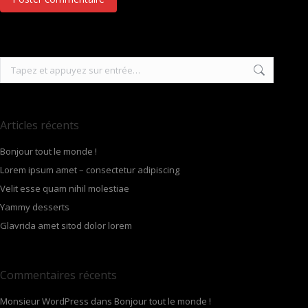
Recherche
:
Articles récents
Bonjour tout le monde !
Lorem ipsum amet – consectetur adipiscing
Velit esse quam nihil molestiae
Yammy desserts
Glavrida amet sitod dolor lorem
Commentaires récents
Monsieur WordPress
dans
Bonjour tout le monde !