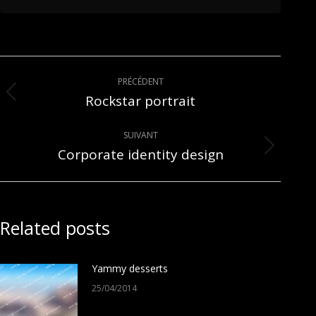
Navigation
PRÉCÉDENT
article
Rockstar portrait
Article
précédent
:
SUIVANT
Corporate identity design
Article
suivant
:
Related posts
Yammy desserts
25/04/2014