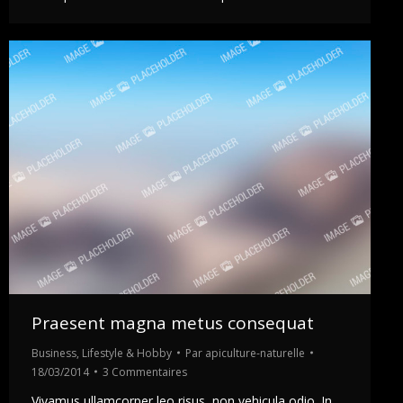
Praesent magna metus consequat
Business
,
Lifestyle & Hobby
Par
apiculture-naturelle
18/03/2014
3 Commentaires
Vivamus ullamcorper leo risus, non vehicula odio. In