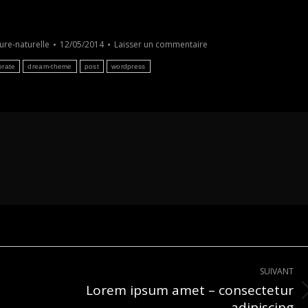
ure-naturelle
12/05/2014
Laisser un commentaire
orate
dream-theme
post
wordpress
SUIVANT
Lorem ipsum amet – consectetur
Article
adipiscing