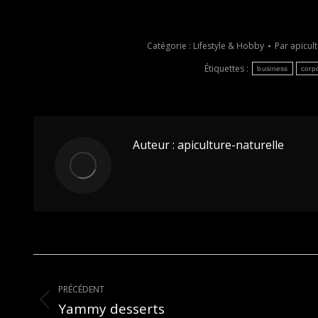
Catégorie :
Lifestyle & Hobby
Par
apicult
Étiquettes :
business
corp
Auteur :
apiculture-naturelle
Navigation
article
PRÉCÉDENT
Yammy desserts
Article