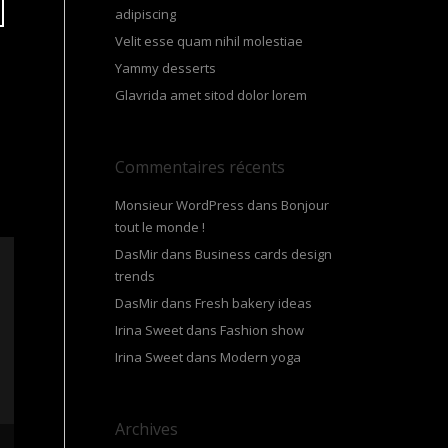
adipiscing
Velit esse quam nihil molestiae
Yammy desserts
Glavrida amet sitod dolor lorem
Commentaires récents
Monsieur WordPress
dans
Bonjour
tout le monde !
DasMir
dans
Business cards design
trends
DasMir
dans
Fresh bakery ideas
Irina Sweet
dans
Fashion show
Irina Sweet
dans
Modern yoga
Archives