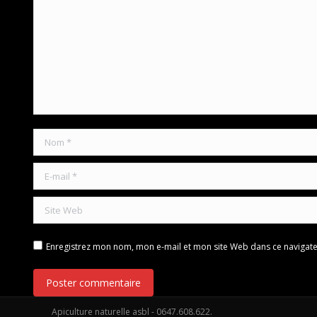
Nom *
E-mail *
Site Web
Enregistrez mon nom, mon e-mail et mon site Web dans ce navigate
Poster commentaire
Apiculture naturelle asbl - 0647.608.622.