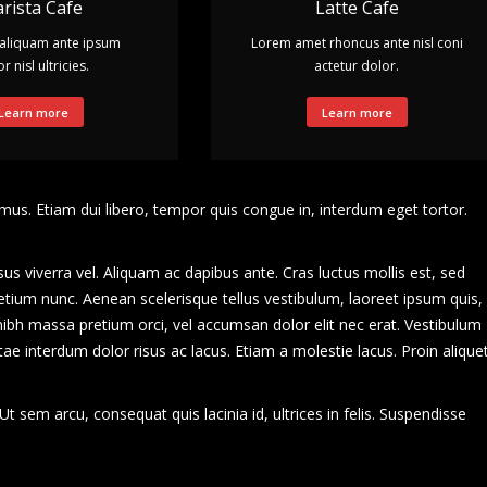
rista Cafe
Latte Cafe
aliquam ante ipsum
Lorem amet rhoncus ante nisl coni
r nisl ultricies.
actetur dolor.
Learn more
Learn more
mus. Etiam dui libero, tempor quis congue in, interdum eget tortor.
sus viverra vel. Aliquam ac dapibus ante. Cras luctus mollis est, sed
etium nunc. Aenean scelerisque tellus vestibulum, laoreet ipsum quis,
nibh massa pretium orci, vel accumsan dolor elit nec erat. Vestibulum
tae interdum dolor risus ac lacus. Etiam a molestie lacus. Proin alique
t sem arcu, consequat quis lacinia id, ultrices in felis. Suspendisse