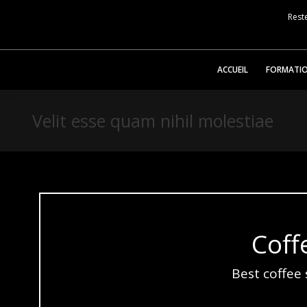
Reste
ACCUEIL
FORMATI
Velit esse quam nihil molestiae
Coff
Best coffee