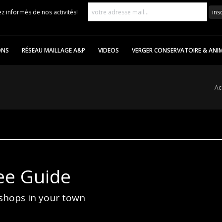
z informés de nos activités!
ONS
RÉSEAU MAILLAGE A&P
VIDEOS
VERGER CONSERVATOIRE & ANI
Vous
Ac
ee Guide
 shops in your town