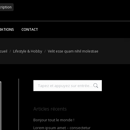
MATIONS
CONTACT
 êtes ici :
cueil
Lifestyle & Hobby
Velit esse quam nihil molestiae
Recherche
:
Articles récents
Bonjour tout le monde !
Lorem ipsum amet – consectetur