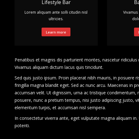
Lifestyle Bar
Ba
Lorem aliquam ante solli citudin nisl
Vivamus 
ultricies.
dolo
Learn more
Penatibus et magnis dis parturient montes, nascetur ridiculus 
Vivamus aliquam dictum lacus quis tincidunt.
Sed quis justo ipsum. Proin placerat nibh mauris, in posuere ri
fringilla magna blandit eget. Sed ac nunc arcu. Maecenas in pr
accumsan velit. Ut dignissim, urna ac tristique condimentum, 
posuere, nunc a pretium tempus, nisi justo adipiscing justo, vi
elementum turpis, et accumsan nisl sempera.
In consectetur viverra ante, eget vulputate magna aliquam in. U
potenti.