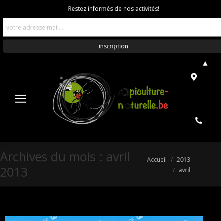
Restez informés de nos activités!
▲
Archives du mois :
avril
Vous êtes ici :
Accueil
2013
2013
avril