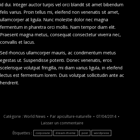
id dui. Integer auctor turpis vel orci blandit sit amet bibendum
felis varius. Proin tellus mi, eleifend non venenatis sit amet,
ullamcorper at ligula. Nunc molestie dolor nec magna
fermentum in pharetra orci mollis. Nam tempor diam elit.
Praesent magna metus, consequat consectetur viverra nec,
convallis et lacus.
Sed rhoncus ullamcorper mauris, ac condimentum metus
egestas ut. Suspendisse potenti. Donec venenatis, eros
scelerisque volutpat fringilla, mi diam varius ligula, in eleifend
lectus est fermentum lorem. Duis volutpat sollicitudin ante ac
hendrerit.
Catégorie :
World News
Par
apiculture-naturelle
07/04/2014
Laisser un commentaire
Étiquettes :
corporate
dream-theme
post
wordpress