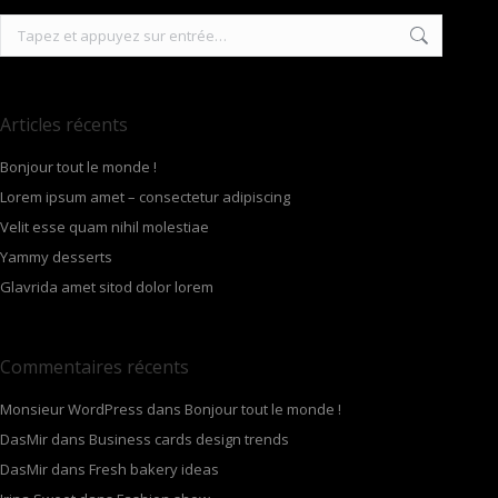
Recherche
:
Articles récents
Bonjour tout le monde !
Lorem ipsum amet – consectetur adipiscing
Velit esse quam nihil molestiae
Yammy desserts
Glavrida amet sitod dolor lorem
Commentaires récents
Monsieur WordPress
dans
Bonjour tout le monde !
DasMir
dans
Business cards design trends
DasMir
dans
Fresh bakery ideas