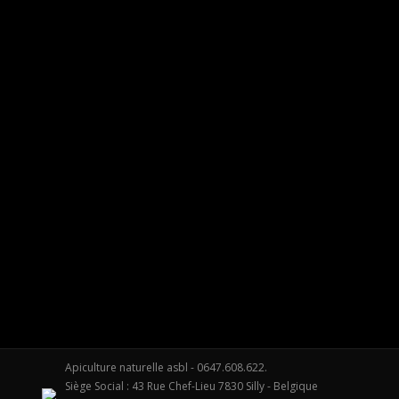
Business cards design trends
Photography
Par
apiculture-naturelle
05/08/2013
1 Commen
Hitrices orci leo, et feugiat eros tristique et. Proin ligula 
Apiculture naturelle asbl - 0647.608.622.
Siège Social : 43 Rue Chef-Lieu 7830 Silly - Belgique