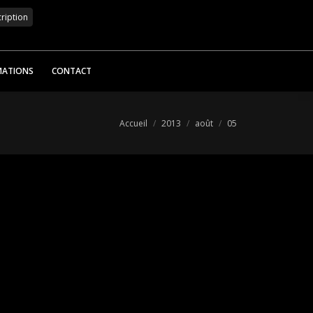
MATIONS
CONTACT
Vous êtes ici :
Accueil
2013
août
05