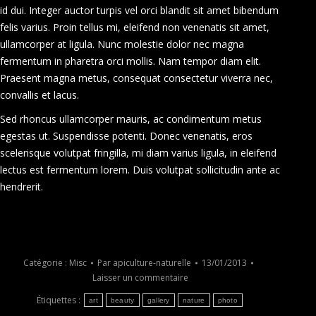
id dui. Integer auctor turpis vel orci blandit sit amet bibendum
felis varius. Proin tellus mi, eleifend non venenatis sit amet,
ullamcorper at ligula. Nunc molestie dolor nec magna
fermentum in pharetra orci mollis. Nam tempor diam elit.
Praesent magna metus, consequat consectetur viverra nec,
convallis et lacus.
Sed rhoncus ullamcorper mauris, ac condimentum metus
egestas ut. Suspendisse potenti. Donec venenatis, eros
scelerisque volutpat fringilla, mi diam varius ligula, in eleifend
lectus est fermentum lorem. Duis volutpat sollicitudin ante ac
hendrerit.
Catégorie :
Misc
Par
apiculture-naturelle
13/01/2013
Laisser un commentaire
Étiquettes :
art
beauty
gallery
nature
photo