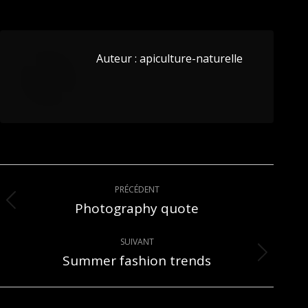
Auteur :
apiculture-naturelle
Navigation
PRÉCÉDENT
article
Photography quote
Article
précédent
:
SUIVANT
Summer fashion trends
Article
suivant
: