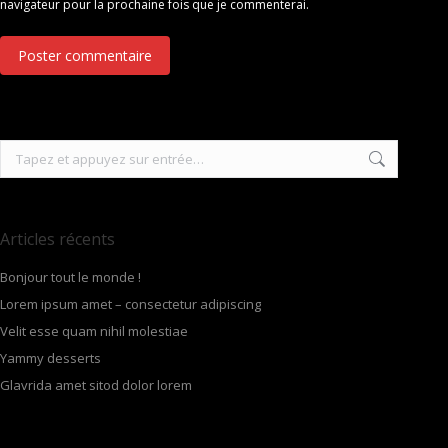
navigateur pour la prochaine fois que je commenterai.
Poster commentaire
Recherche
:
Articles récents
Bonjour tout le monde !
Lorem ipsum amet – consectetur adipiscing
Velit esse quam nihil molestiae
Yammy desserts
Glavrida amet sitod dolor lorem